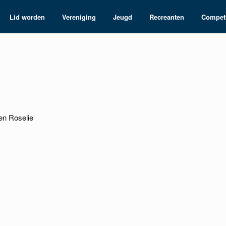
Lid worden
Vereniging
Jeugd
Recreanten
Competi
 en Roselie