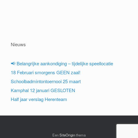
Nieuws
📢 Belangrijke aankondiging – tijdelijke speellocatie
18 Februari smorgens GEEN zaal!
Schoolbadmintontoernooi 25 maart
Kamphal 12 januari GESLOTEN
Half jaar verslag Herenteam
Een
SiteOrigin
thema