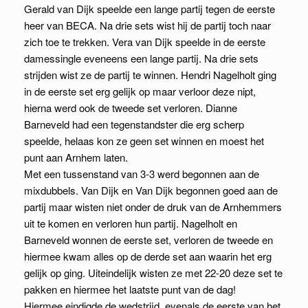
Gerald van Dijk speelde een lange partij tegen de eerste
heer van BECA. Na drie sets wist hij de partij toch naar
zich toe te trekken. Vera van Dijk speelde in de eerste
damessingle eveneens een lange partij. Na drie sets
strijden wist ze de partij te winnen. Hendri Nagelholt ging
in de eerste set erg gelijk op maar verloor deze nipt,
hierna werd ook de tweede set verloren. Dianne
Barneveld had een tegenstandster die erg scherp
speelde, helaas kon ze geen set winnen en moest het
punt aan Arnhem laten.
Met een tussenstand van 3-3 werd begonnen aan de
mixdubbels. Van Dijk en Van Dijk begonnen goed aan de
partij maar wisten niet onder de druk van de Arnhemmers
uit te komen en verloren hun partij. Nagelholt en
Barneveld wonnen de eerste set, verloren de tweede en
hiermee kwam alles op de derde set aan waarin het erg
gelijk op ging. Uiteindelijk wisten ze met 22-20 deze set te
pakken en hiermee het laatste punt van de dag!
Hiermee eindigde de wedstrijd, evenals de eerste van het