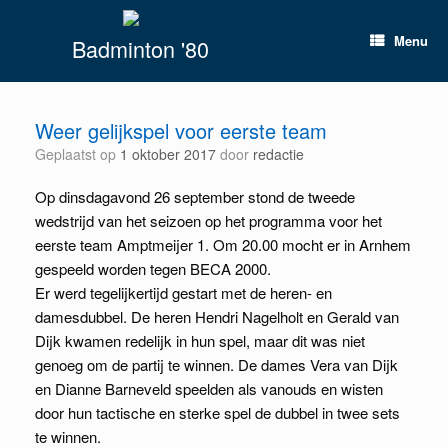
Spring
naar
Menu
Badminton '80
inhoud
Weer gelijkspel voor eerste team
Geplaatst op
1 oktober 2017
door
redactie
Op dinsdagavond 26 september stond de tweede
wedstrijd van het seizoen op het programma voor het
eerste team Amptmeijer 1. Om 20.00 mocht er in Arnhem
gespeeld worden tegen BECA 2000.
Er werd tegelijkertijd gestart met de heren- en
damesdubbel. De heren Hendri Nagelholt en Gerald van
Dijk kwamen redelijk in hun spel, maar dit was niet
genoeg om de partij te winnen. De dames Vera van Dijk
en Dianne Barneveld speelden als vanouds en wisten
door hun tactische en sterke spel de dubbel in twee sets
te winnen.