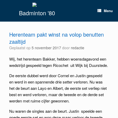
Spring
naar
Menu
Badminton '80
inhoud
Herenteam pakt winst na volop benutten
zaaltijd
Geplaatst op
5 november 2017
door
redactie
Wij, het herenteam Bakker, hebben woensdagavond een
wedstrijd gespeeld tegen Ricochet uit Wijk bij Duurstede.
De eerste dubbel werd door Cornel en Justin gespeeld
en werd in een spannende drie setter verloren. Nu was
het de beurt aan Layo en Albert, de eerste set verliep niet
best en werd verloren, maar de tweede en de derde set
werden met ruime cijfer gewonnen.
Nu waren de singles aan de beurt. Justin speelde een
goede eerste set en won deze maar verloor de tweede