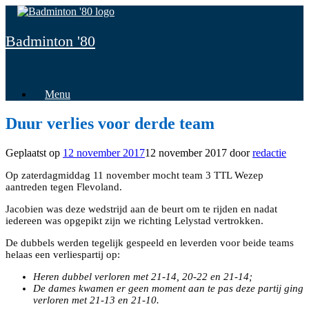
Spring
naar
inhoud
Badminton '80
Menu
Duur verlies voor derde team
Geplaatst op
12 november 2017
12 november 2017
door
redactie
Op zaterdagmiddag 11 november mocht team 3 TTL Wezep
aantreden tegen Flevoland.
Jacobien was deze wedstrijd aan de beurt om te rijden en nadat
iedereen was opgepikt zijn we richting Lelystad vertrokken.
De dubbels werden tegelijk gespeeld en leverden voor beide teams
helaas een verliespartij op:
Heren dubbel verloren met 21-14, 20-22 en 21-14;
De dames kwamen er geen moment aan te pas deze partij ging
verloren met 21-13 en 21-10.