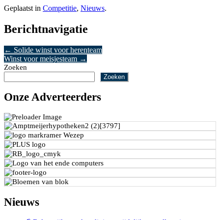
Geplaatst in
Competitie
,
Nieuws
.
Berichtnavigatie
←
Solide winst voor herenteam
Winst voor meisjesteam
→
Zoeken
Zoeken
Onze Adverteerders
Nieuws