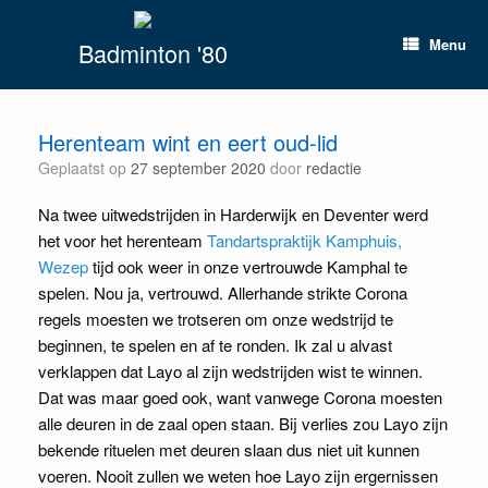
Spring
naar
Menu
Badminton '80
inhoud
Herenteam wint en eert oud-lid
Geplaatst op
27 september 2020
door
redactie
Na twee uitwedstrijden in Harderwijk en Deventer werd
het voor het herenteam
Tandartspraktijk Kamphuis,
Wezep
tijd ook weer in onze vertrouwde Kamphal te
spelen. Nou ja, vertrouwd. Allerhande strikte Corona
regels moesten we trotseren om onze wedstrijd te
beginnen, te spelen en af te ronden. Ik zal u alvast
verklappen dat Layo al zijn wedstrijden wist te winnen.
Dat was maar goed ook, want vanwege Corona moesten
alle deuren in de zaal open staan. Bij verlies zou Layo zijn
bekende rituelen met deuren slaan dus niet uit kunnen
voeren. Nooit zullen we weten hoe Layo zijn ergernissen