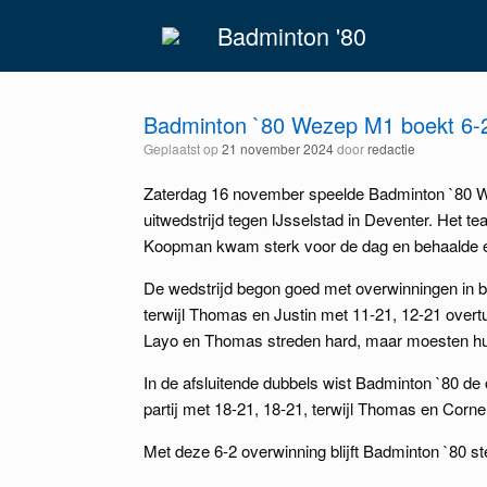
Spring
Badminton '80
naar
inhoud
Badminton `80 Wezep M1 boekt 6-2 
Geplaatst op
21 november 2024
door
redactie
Zaterdag 16 november speelde Badminton `80 
uitwedstrijd tegen IJsselstad in Deventer. Het 
Koopman kwam sterk voor de dag en behaalde e
De wedstrijd begon goed met overwinningen in 
terwijl Thomas en
Justin met 11-21, 12-21 overtu
Layo en Thomas streden hard, maar moesten hun 
In de afsluitende dubbels wist Badminton `80 de
partij met 18-21, 18-21, terwijl Thomas en Corne
Met deze 6-2 overwinning blijft Badminton `80 st