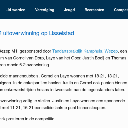
Lid worden
Vereniging
Jeugd
Recreanten
Competi
uitoverwinning op IJsselstad
Wezep M1, gesponsord door
Tandartspraktijk Kamphuis, Wezep
, een
team van Cornel van Dorp, Layo van het Goor, Justin Booij en Thomas
en mooie 6-2 overwinning.
beide mannendubbels. Cornel en Layo wonnen met 18-21, 13-21,
igden. In de enkelpartijen haalde Justin en Cornel ook punten binnen
enkelwedstrijden helaas in twee sets aan de tegenstanders laten.
 overwinning veilig te stellen. Justin en Layo wonnen een spannende
l met 11-21, 16-21 een solide laatste punt binnensleepten.
erk presteren in de competitie.