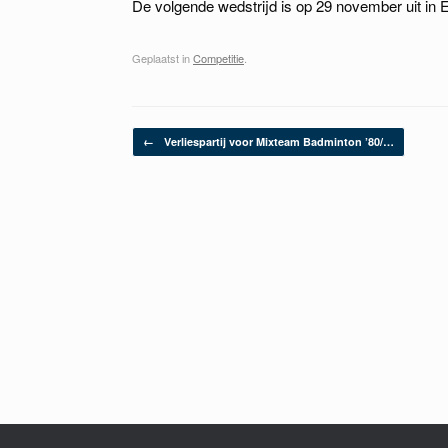
De volgende wedstrijd is op 29 november uit in
Geplaatst in
Competitie
.
Berichtnavigatie
←
Verliespartij voor Mixteam Badminton ’80/…