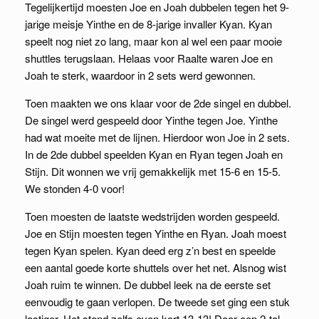
Tegelijkertijd
moesten Joe en Joah dubbelen tegen het 9-
jarige meisje Yinthe en de 8-jarige invaller Kyan. Kyan
speelt nog niet zo lang, maar kon al wel een paar mooie
shuttles terugslaan. Helaas voor Raalte waren Joe en
Joah te sterk, waardoor in 2 sets werd gewonnen.
Toen maakten we ons klaar voor de 2de singel en dubbel.
De singel werd gespeeld door Yinthe tegen Joe. Yinthe
had wat moeite met de lijnen. Hierdoor won Joe in 2 sets.
In de 2de dubbel speelden Kyan en Ryan tegen Joah en
Stijn. Dit wonnen we vrij gemakkelijk met 15-6 en 15-5.
We stonden 4-0 voor!
Toen moesten de laatste wedstrijden worden gespeeld.
Joe en Stijn moesten tegen Yinthe en Ryan. Joah moest
tegen Kyan spelen. Kyan deed erg z’n best en speelde
een aantal goede korte shuttels over het net. Alsnog wist
Joah ruim te winnen. De dubbel leek na de eerste set
eenvoudig te gaan verlopen. De tweede set ging een stuk
lastiger. Het stond zelfs even kort 13-13! Door een 2-tal