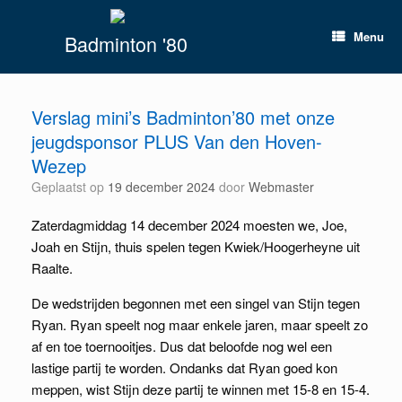
Spring
naar
Menu
Badminton '80
inhoud
Verslag mini’s Badminton’80 met onze
jeugdsponsor PLUS Van den Hoven-
Wezep
Geplaatst op
19 december 2024
door
Webmaster
Zaterdagmiddag 14 december 2024 moesten we, Joe,
Joah en Stijn, thuis spelen tegen Kwiek/Hoogerheyne uit
Raalte.
De wedstrijden begonnen met een singel van Stijn tegen
Ryan. Ryan speelt nog maar enkele jaren, maar speelt zo
af en toe toernooitjes. Dus dat beloofde nog wel een
lastige partij te worden. Ondanks dat Ryan goed kon
meppen, wist Stijn deze partij te winnen met 15-8 en 15-4.