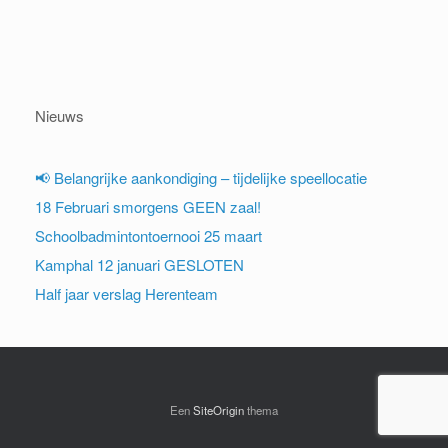
Nieuws
📢 Belangrijke aankondiging – tijdelijke speellocatie
18 Februari smorgens GEEN zaal!
Schoolbadmintontoernooi 25 maart
Kamphal 12 januari GESLOTEN
Half jaar verslag Herenteam
Een
SiteOrigin
thema