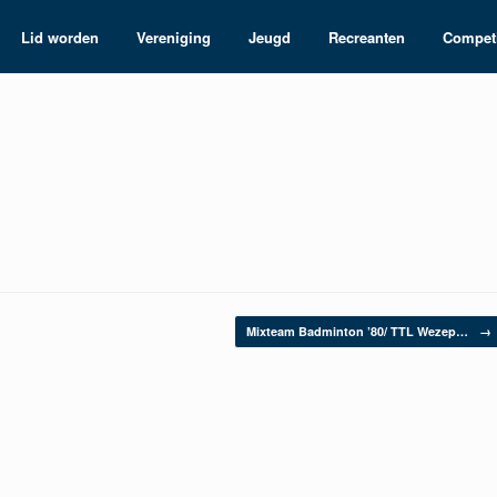
Lid worden
Vereniging
Jeugd
Recreanten
Competi
Mixteam Badminton ’80/ TTL Wezep…
→