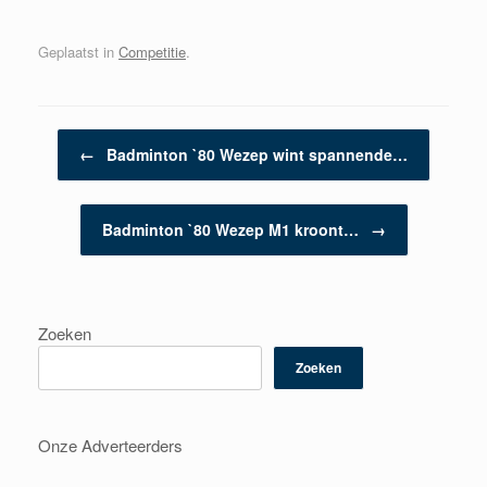
Geplaatst in
Competitie
.
Berichtnavigatie
←
Badminton `80 Wezep wint spannende…
Badminton `80 Wezep M1 kroont…
→
Zoeken
Zoeken
Onze Adverteerders