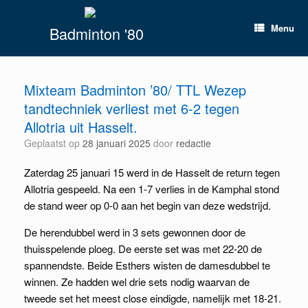
Spring
naar
Menu
Badminton '80
inhoud
Mixteam Badminton ’80/ TTL Wezep
tandtechniek verliest met 6-2 tegen
Allotria uit Hasselt.
Geplaatst op
28 januari 2025
door
redactie
Zaterdag 25 januari 15 werd in de Hasselt de return tegen
Allotria gespeeld. Na een 1-7 verlies in de Kamphal stond
de stand weer op 0-0 aan het begin van deze wedstrijd.
De herendubbel werd in 3 sets gewonnen door de
thuisspelende ploeg. De eerste set was met 22-20 de
spannendste. Beide Esthers wisten de damesdubbel te
winnen. Ze hadden wel drie sets nodig waarvan de
tweede set het meest
close eindigde, namelijk met 18-21.