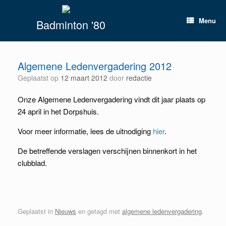
Spring
naar
Menu
Badminton '80
inhoud
Algemene Ledenvergadering 2012
Geplaatst op
12 maart 2012
door
redactie
Onze Algemene Ledenvergadering vindt dit jaar plaats op
24 april in het Dorpshuis.
Voor meer informatie, lees de uitnodiging
hier
.
De betreffende verslagen verschijnen binnenkort in het
clubblad.
Geplaatst in
Nieuws
en getagd met
algemene ledenvergadering
.