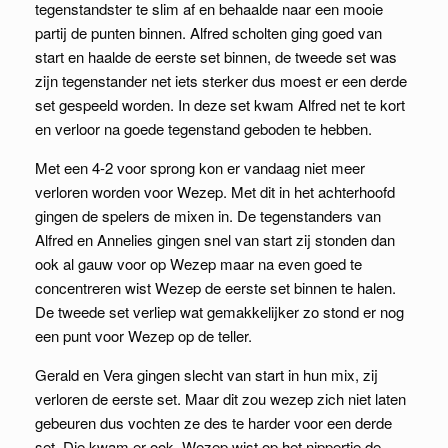
tegenstandster te slim af en behaalde naar een mooie
partij de punten binnen. Alfred scholten ging goed van
start en haalde de eerste set binnen, de tweede set was
zijn tegenstander net iets sterker dus moest er een derde
set gespeeld worden. In deze set kwam Alfred net te kort
en verloor na goede tegenstand geboden te hebben.
Met een 4-2 voor sprong kon er vandaag niet meer
verloren worden voor Wezep. Met dit in het achterhoofd
gingen de spelers de mixen in. De tegenstanders van
Alfred en Annelies gingen snel van start zij stonden dan
ook al gauw voor op Wezep maar na even goed te
concentreren wist Wezep de eerste set binnen te halen.
De tweede set verliep wat gemakkelijker zo stond er nog
een punt voor Wezep op de teller.
Gerald en Vera gingen slecht van start in hun mix, zij
verloren de eerste set. Maar dit zou wezep zich niet laten
gebeuren dus vochten ze des te harder voor een derde
set. Die kwam er ook, Wezep wist op het nippertje de