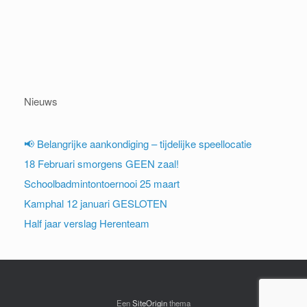
Nieuws
📢 Belangrijke aankondiging – tijdelijke speellocatie
18 Februari smorgens GEEN zaal!
Schoolbadmintontoernooi 25 maart
Kamphal 12 januari GESLOTEN
Half jaar verslag Herenteam
Een
SiteOrigin
thema