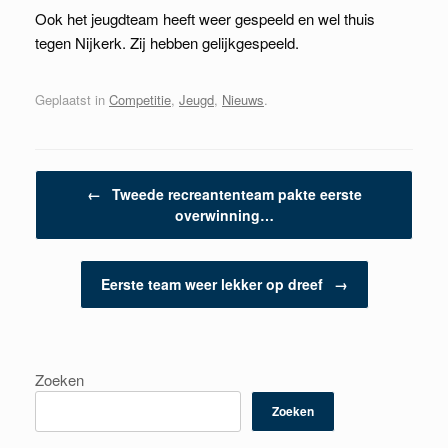
Ook het jeugdteam heeft weer gespeeld en wel thuis
tegen Nijkerk. Zij hebben gelijkgespeeld.
Geplaatst in
Competitie
,
Jeugd
,
Nieuws
.
Berichtnavigatie
←
Tweede recreantenteam pakte eerste
overwinning…
Eerste team weer lekker op dreef
→
Zoeken
Zoeken