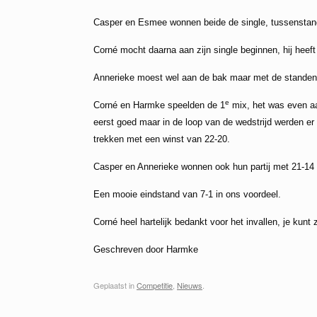
Casper en Esmee wonnen beide de single, tussenstan
Corné mocht daarna aan zijn single beginnen, hij heeft 
Annerieke moest wel aan de bak maar met de standen
e
Corné en Harmke speelden de 1
mix, het was even aa
eerst goed maar in de loop van de wedstrijd werden er 
trekken met een winst van 22-20.
Casper en Annerieke wonnen ook hun partij met 21-14 
Een mooie eindstand van 7-1 in ons voordeel.
Corné heel hartelijk bedankt voor het invallen, je kunt
Geschreven door Harmke
Geplaatst in
Competitie
,
Nieuws
.