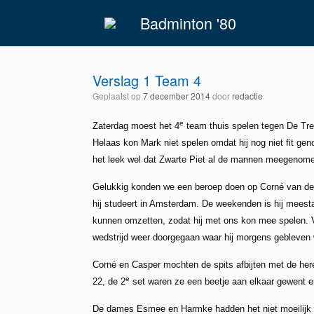
Spring
Badminton '80
naar
inhoud
Verslag 1 Team 4
Geplaatst op
7 december 2014
door
redactie
e
Zaterdag moest het 4
team thuis spelen tegen De Tref
Helaas kon Mark niet spelen omdat hij nog niet fit ge
het leek wel dat Zwarte Piet al de mannen meegenome
Gelukkig konden we een beroep doen op Corné van den 
hij studeert in Amsterdam.
De weekenden is hij meestal
kunnen omzetten, zodat hij met ons kon mee spelen.
wedstrijd weer doorgegaan waar hij morgens gebleven
Corné en Casper mochten de spits afbijten met de her
e
22, de 2
set waren ze een beetje aan elkaar gewent 
De dames Esmee en Harmke hadden het niet moeilijk z