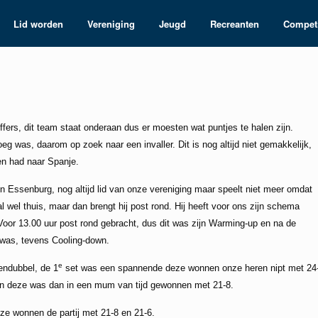
Lid worden
Vereniging
Jeugd
Recreanten
Competi
fers, dit team staat onderaan dus er moesten wat puntjes te halen zijn.
noeg was, daarom op zoek naar een invaller.
Dit is nog altijd niet gemakkelijk,
n had naar Spanje.
Essenburg, nog altijd lid van onze vereniging maar speelt niet meer omdat
 wel thuis, maar dan brengt hij post rond. Hij heeft voor ons zijn schema
Voor 13.00 uur post rond gebracht, dus dit was zijn Warming-up en na de
 was, tevens Cooling-down.
e
endubbel, de 1
set was een spannende deze wonnen onze heren nipt met 24
en deze was dan in een mum van tijd gewonnen met 21-8.
e wonnen de partij met 21-8 en 21-6.