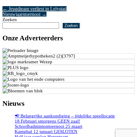
←
Jeugdteam verliest in Lelystad
Nieuwjaarstoernooi
→
Zoeken
Zoeken
Onze Adverteerders
Nieuws
📢 Belangrijke aankondiging – tijdelijke speellocatie
18 Februari smorgens GEEN zaal!
Schoolbadmintontoernooi 25 maart
Kamphal 12 januari GESLOTEN
Half jaar verslag Herenteam