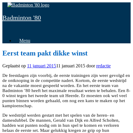
Spring
naar
inhoud
Badminton '80
Menu
Eerst team pakt dikke winst
Geplaatst op
11 januari 2015
11 januari 2015
door
redactie
De feestdagen zijn voorbij, de eerste trainingen zijn weer gevolgd en
de ontknoping in de competitie nadert. Kortom, de eerste wedstrijd
na de vakantie moest gespeeld worden. En het eerste team van
Badminton ’80 heeft het maximale resultaat weten te behalen. Een 8-
0 winst tegen het tweede team uit Heerde. Er moesten ook wel veel
punten binnen worden gehaald, om nog een kans te maken op het
kampioenschap.
De wedstrijd werden gestart met het spelen van de heren- en
damesdubbel. De mannen, Gerald van Dijk en Alfred Scholten,
hadden wat punten nodig om in hun spel te komen en verloren
helaas de eerste set. Maar gelukkig kregen ze grip op hun