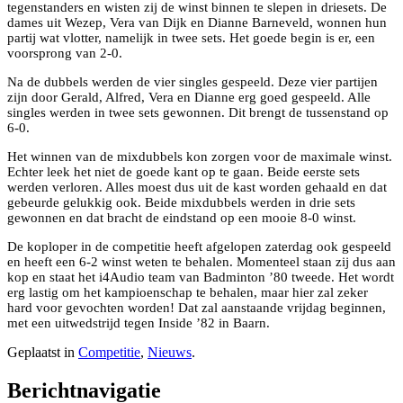
tegenstanders en wisten zij de winst binnen te slepen in driesets. De
dames uit Wezep, Vera van Dijk en Dianne Barneveld, wonnen hun
partij wat vlotter, namelijk in twee sets. Het goede begin is er, een
voorsprong van 2-0.
Na de dubbels werden de vier singles gespeeld. Deze vier partijen
zijn door Gerald, Alfred, Vera en Dianne erg goed gespeeld. Alle
singles werden in twee sets gewonnen. Dit brengt de tussenstand op
6-0.
Het winnen van de mixdubbels kon zorgen voor de maximale winst.
Echter leek het niet de goede kant op te gaan. Beide eerste sets
werden verloren. Alles moest dus uit de kast worden gehaald en dat
gebeurde gelukkig ook. Beide mixdubbels werden in drie sets
gewonnen en dat bracht de eindstand op een mooie 8-0 winst.
De koploper in de competitie heeft afgelopen zaterdag ook gespeeld
en heeft een 6-2 winst weten te behalen. Momenteel staan zij dus aan
kop en staat het i4Audio team van Badminton ’80 tweede. Het wordt
erg lastig om het kampioenschap te behalen, maar hier zal zeker
hard voor gevochten worden! Dat zal aanstaande vrijdag beginnen,
met een uitwedstrijd tegen Inside ’82 in Baarn.
Geplaatst in
Competitie
,
Nieuws
.
Berichtnavigatie