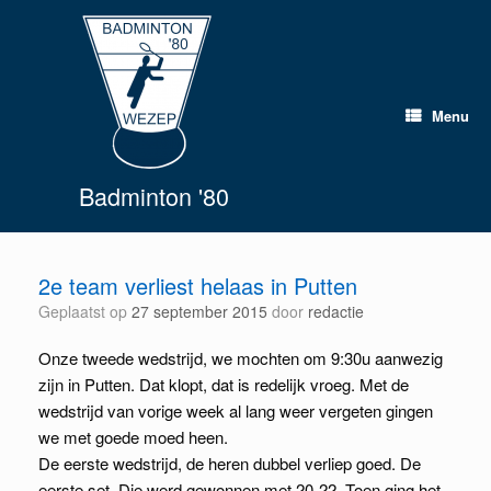
Spring
naar
inhoud
Menu
Badminton '80
2e team verliest helaas in Putten
Geplaatst op
27 september 2015
door
redactie
Onze tweede wedstrijd, we mochten om 9:30u aanwezig
zijn in Putten. Dat klopt, dat is redelijk vroeg. Met de
wedstrijd van vorige week al lang weer vergeten gingen
we met goede moed heen.
De eerste wedstrijd, de heren dubbel verliep goed. De
eerste set. Die werd gewonnen met 20-22. Toen ging het