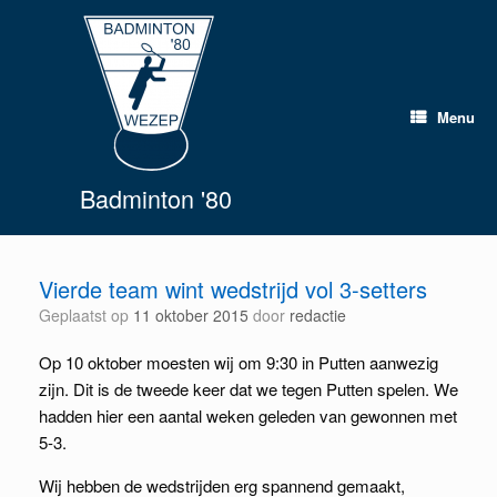
Spring
naar
inhoud
Menu
Badminton '80
Vierde team wint wedstrijd vol 3-setters
Geplaatst op
11 oktober 2015
door
redactie
Op 10 oktober moesten wij om 9:30 in Putten aanwezig
zijn. Dit is de tweede keer dat we tegen Putten spelen. We
hadden hier een aantal weken geleden van gewonnen met
5-3.
Wij hebben de wedstrijden erg spannend gemaakt,