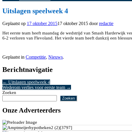
Uitslagen speelweek 4
Geplaatst op
17 oktober 2015
17 oktober 2015
door
redactie
Het eerste team heeft maandag de wedstrijd van Smash Harderwijk verl
6-2 verloren van Flevoland. Het vierde team heeft dankzij een blessu
Geplaatst in
Competitie
,
Nieuws
.
Berichtnavigatie
←
Uitslagen speelweek 4
Wederom verlies voor eerste team
→
Zoeken
Zoeken
Onze Adverteerders