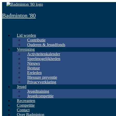
Spring
naar
inhoud
Badminton '80
Lid worden
Contributie
Ouderen & Jeugdfonds
Vereniging
Activiteitenkalender
Speelmogelijkheden
Nieuws
Bestuur
Ereleden
Blessure preventie
Privacyverklaring
Jeugd
Jeugdtraining
Jeugdcompetitie
Recreanten
Competitie
Contact
Over Badminton