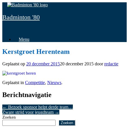
Spring
naar
inhoud
Badminton '80
Menu
Kerstgroet Herenteam
Geplaatst op
20 december 2015
20 december 2015
door
redactie
Geplaatst in
Competitie
,
Nieuws
.
Berichtnavigatie
←
Bezoek sponsor helpt derde team…
Zware strijd voor jeugdteam
→
Zoeken
Zoeken