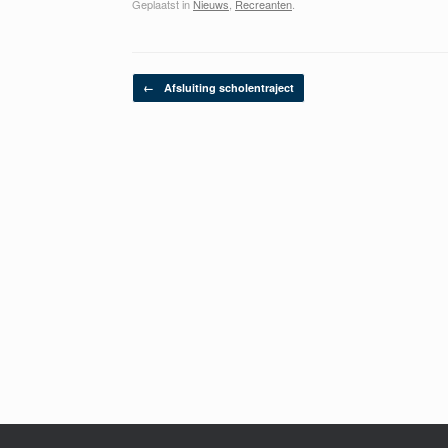
Geplaatst in
Nieuws
,
Recreanten
.
Berichtnavigatie
←
Afsluiting scholentraject