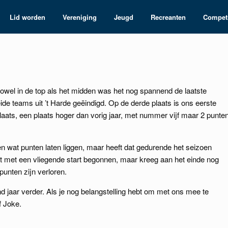
Lid worden
Vereniging
Jeugd
Recreanten
Competi
Zowel in de top als het midden was het nog spannend de laatste
de teams uit ’t Harde geëindigd. Op de derde plaats is ons eerste
ats, een plaats hoger dan vorig jaar, met nummer vijf maar 2 punte
en wat punten laten liggen, maar heeft dat gedurende het seizoen
t met een vliegende start begonnen, maar kreeg aan het einde nog
punten zijn verloren.
nd jaar verder. Als je nog belangstelling hebt om met ons mee te
f Joke.