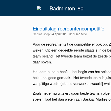
Spring
Badminton '80
naar
inhoud
Einduitslag recreantencompetitie
Geplaatst op
24 april 2016
door
redactie
Voor de recreanten zit de competitie er ook op. 
weken. Op een gedeelde eerste plaats zijn de bei
team beland. Het tweede team bezet de zesde pla
daar boven.
Het eerste team heeft in het begin van het seizo
helemaal goed gemaakt. Het tweede team is juis
wat pittige wedstrijden te verwerken waarbij wat 
Zoals het er nu uit zien, gaan beide teams volge
spelen, laat het dan weten aan Saskia, Marlies o