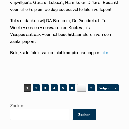
vrijwilligers: Gerard, Lubbert, Harmke en Dirkina. Bedankt
voor jullie hulp om de dag succesvol te laten verlopen!
Tot slot danken wij DA Bourquin, De Goudreinet, Ter
Weele vlees en vleeswaren en Koelewijn’s
Visspeciaalzaak voor het beschikbaar stellen van een
aantal prijzen.
Bekijk alle foto’s van de clubkampioenschappen
hier
.
Berichtnavigatie
1
2
3
4
5
6
…
9
Volgende »
Zoeken
Zoeken