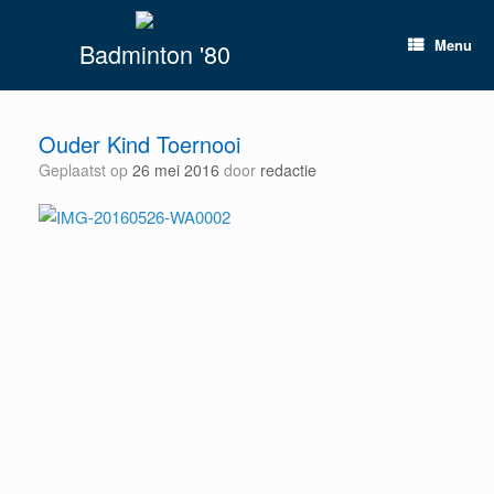
Spring
naar
Menu
Badminton '80
inhoud
Ouder Kind Toernooi
Geplaatst op
26 mei 2016
door
redactie