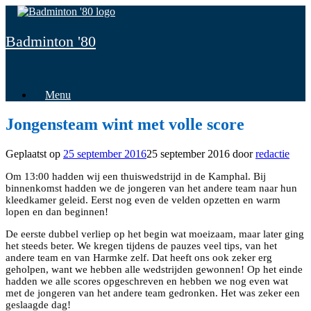
Spring
naar
inhoud
Badminton '80
Menu
Jongensteam wint met volle score
Geplaatst op
25 september 2016
25 september 2016
door
redactie
Om 13:00 hadden wij een thuiswedstrijd in de Kamphal. Bij
binnenkomst hadden we de jongeren van het andere team naar hun
kleedkamer geleid. Eerst nog even de velden opzetten en warm
lopen en dan beginnen!
De eerste dubbel verliep op het begin wat moeizaam, maar later ging
het steeds beter. We kregen tijdens de pauzes veel tips, van het
andere team en van Harmke zelf. Dat heeft ons ook zeker erg
geholpen, want we hebben alle wedstrijden gewonnen! Op het einde
hadden we alle scores opgeschreven en hebben we nog even wat
met de jongeren van het andere team gedronken. Het was zeker een
geslaagde dag!