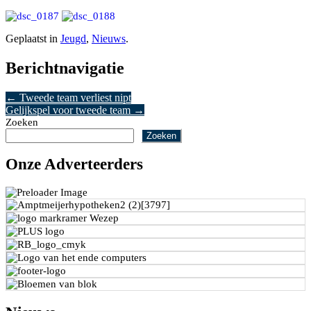
Geplaatst in
Jeugd
,
Nieuws
.
Berichtnavigatie
←
Tweede team verliest nipt
Gelijkspel voor tweede team
→
Zoeken
Zoeken
Onze Adverteerders