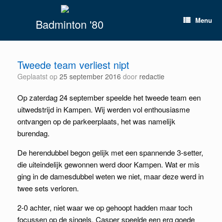
Spring
naar
Menu
Badminton '80
inhoud
Tweede team verliest nipt
Geplaatst op
25 september 2016
door
redactie
Op zaterdag 24 september speelde het tweede team een
uitwedstrijd in Kampen. Wij werden vol enthousiasme
ontvangen op de parkeerplaats, het was namelijk
burendag.
De herendubbel begon gelijk met een spannende 3-setter,
die uiteindelijk gewonnen werd door Kampen. Wat er mis
ging in de damesdubbel weten we niet, maar deze werd in
twee sets verloren.
2-0 achter, niet waar we op gehoopt hadden maar toch
focussen op de singels. Casper speelde een erg goede