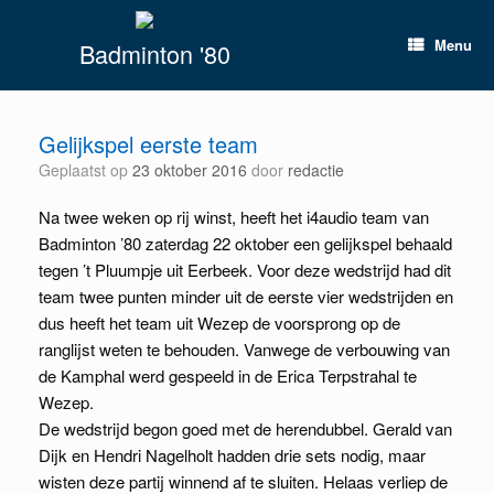
Spring
naar
Menu
Badminton '80
inhoud
Gelijkspel eerste team
Geplaatst op
23 oktober 2016
door
redactie
Na twee weken op rij winst, heeft het i4audio team van
Badminton ’80 zaterdag 22 oktober een gelijkspel behaald
tegen ’t Pluumpje uit Eerbeek. Voor deze wedstrijd had dit
team twee punten minder uit de eerste vier wedstrijden en
dus heeft het team uit Wezep de voorsprong op de
ranglijst weten te behouden. Vanwege de verbouwing van
de Kamphal werd gespeeld in de Erica Terpstrahal te
Wezep.
De wedstrijd begon goed met de herendubbel. Gerald van
Dijk en Hendri Nagelholt hadden drie sets nodig, maar
wisten deze partij winnend af te sluiten. Helaas verliep de