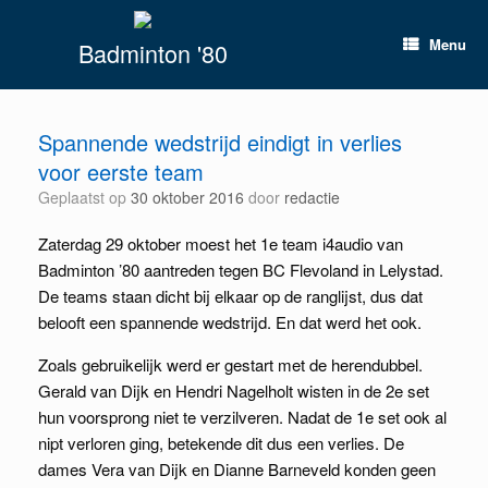
Spring
naar
Menu
Badminton '80
inhoud
Spannende wedstrijd eindigt in verlies
voor eerste team
Geplaatst op
30 oktober 2016
door
redactie
Zaterdag 29 oktober moest het 1e team i4audio van
Badminton ’80 aantreden tegen BC Flevoland in Lelystad.
De teams staan dicht bij elkaar op de ranglijst, dus dat
belooft een spannende wedstrijd. En dat werd het ook.
Zoals gebruikelijk werd er gestart met de herendubbel.
Gerald van Dijk en Hendri Nagelholt wisten in de 2e set
hun voorsprong niet te verzilveren. Nadat de 1e set ook al
nipt verloren ging, betekende dit dus een verlies. De
dames Vera van Dijk en Dianne Barneveld konden geen