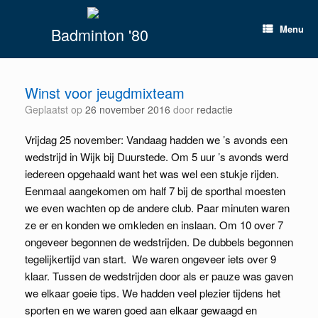
Spring
naar
Menu
Badminton '80
inhoud
Winst voor jeugdmixteam
Geplaatst op
26 november 2016
door
redactie
Vrijdag 25 november: Vandaag hadden we ’s avonds een
wedstrijd in Wijk bij Duurstede. Om 5 uur ’s avonds werd
iedereen opgehaald want het was wel een stukje rijden.
Eenmaal aangekomen om half 7 bij de sporthal moesten
we even wachten op de andere club. Paar minuten waren
ze er en konden we omkleden en inslaan. Om 10 over 7
ongeveer begonnen de wedstrijden. De dubbels begonnen
tegelijkertijd van start. We waren ongeveer iets over 9
klaar. Tussen de wedstrijden door als er pauze was gaven
we elkaar goeie tips. We hadden veel plezier tijdens het
sporten en we waren goed aan elkaar gewaagd en