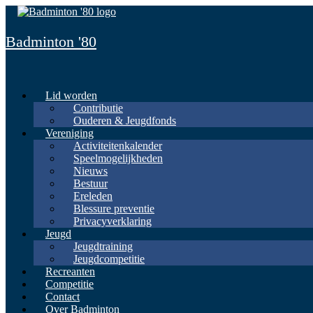
Spring
naar
inhoud
Badminton '80
Lid worden
Contributie
Ouderen & Jeugdfonds
Vereniging
Activiteitenkalender
Speelmogelijkheden
Nieuws
Bestuur
Ereleden
Blessure preventie
Privacyverklaring
Jeugd
Jeugdtraining
Jeugdcompetitie
Recreanten
Competitie
Contact
Over Badminton