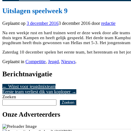
Uitslagen speelweek 9
Geplaatst op
3 december 2016
3 december 2016
door
redactie
Na een weekje rust en hard trainen werd er deze week door alle teams 
thuis tegen Kampen en heeft gelijk gespeeld. Het derde team Kamphu
jeugdteam heeft thuis gewonnen van Hellas met 5-3. Het jongensteam t
Zaterdag 10 december spelen het eerste team, het herenteam en het j
Geplaatst in
Competitie
,
Jeugd
,
Nieuws
.
Berichtnavigatie
←
Winst voor jeugdmixteam
Eerste team verliest dik van koploper
→
Zoeken
Zoeken
Onze Adverteerders