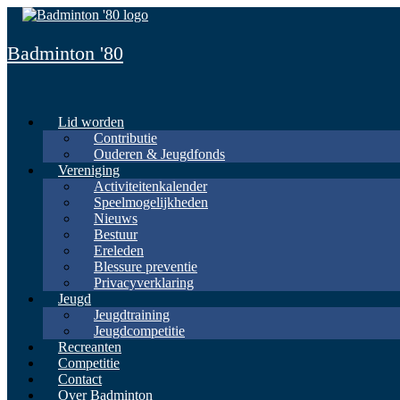
Spring
naar
inhoud
Badminton '80
Lid worden
Contributie
Ouderen & Jeugdfonds
Vereniging
Activiteitenkalender
Speelmogelijkheden
Nieuws
Bestuur
Ereleden
Blessure preventie
Privacyverklaring
Jeugd
Jeugdtraining
Jeugdcompetitie
Recreanten
Competitie
Contact
Over Badminton