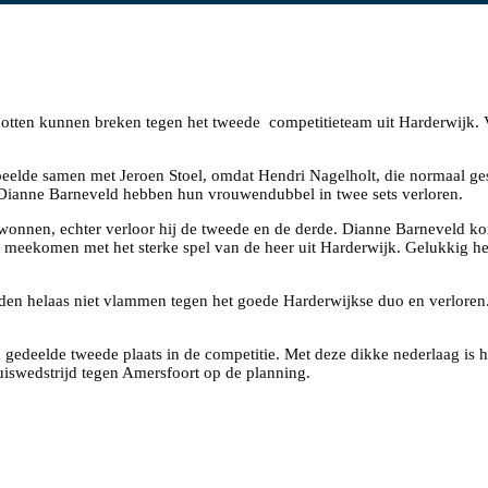
otten kunnen breken tegen het tweede
competitieteam uit Harderwijk. 
peelde samen met Jeroen Stoel, omdat Hendri Nagelholt, die normaal ges
 Dianne Barneveld hebben hun vrouwendubbel in twee sets verloren.
wonnen, echter verloor hij de tweede en de derde. Dianne Barneveld kon 
t meekomen met het sterke spel van de heer uit Harderwijk. Gelukkig he
den helaas niet vlammen tegen het goede Harderwijkse duo en verloren.
 gedeelde tweede plaats in de competitie. Met deze dikke nederlaag is
huiswedstrijd tegen Amersfoort op de planning.