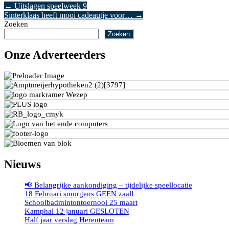
←
Uitslagen speelweek 9
Sinterklaas heeft mooi cadeautje voor…
→
Zoeken
Zoeken
Onze Adverteerders
Nieuws
📢 Belangrijke aankondiging – tijdelijke speellocatie
18 Februari smorgens GEEN zaal!
Schoolbadmintontoernooi 25 maart
Kamphal 12 januari GESLOTEN
Half jaar verslag Herenteam