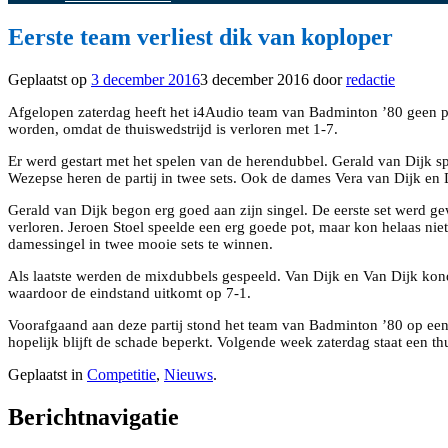
Eerste team verliest dik van koploper
Geplaatst op
3 december 2016
3 december 2016
door
redactie
Afgelopen zaterdag heeft het i4Audio team van Badminton ’80 geen p
worden, omdat de thuiswedstrijd is verloren met 1-7.
Er werd gestart met het spelen van de herendubbel. Gerald van Dijk s
Wezepse heren de partij in twee sets. Ook de dames Vera van Dijk en
Gerald van Dijk begon erg goed aan zijn singel. De eerste set werd ge
verloren. Jeroen Stoel speelde een erg goede pot, maar kon helaas nie
damessingel in twee mooie sets te winnen.
Als laatste werden de mixdubbels gespeeld. Van Dijk en Van Dijk kon
waardoor de eindstand uitkomt op 7-1.
Voorafgaand aan deze partij stond het team van Badminton ’80 op een
hopelijk blijft de schade beperkt. Volgende week zaterdag staat een t
Geplaatst in
Competitie
,
Nieuws
.
Berichtnavigatie