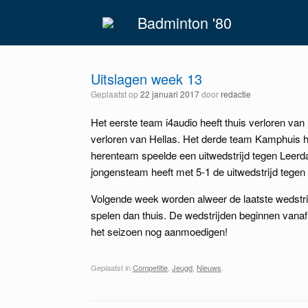
Spring
Badminton '80
naar
inhoud
Uitslagen week 13
Geplaatst op
22 januari 2017
door
redactie
Het eerste team i4audio heeft thuis verloren van
verloren van Hellas. Het derde team Kamphuis he
herenteam speelde een uitwedstrijd tegen Leerd
jongensteam heeft met 5-1 de uitwedstrijd tege
Volgende week worden alweer de laatste wedstri
spelen dan thuis. De wedstrijden beginnen vana
het seizoen nog aanmoedigen!
Geplaatst in
Competitie
,
Jeugd
,
Nieuws
.