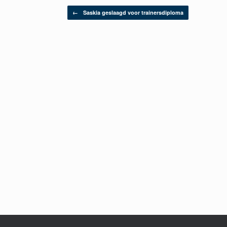
Berichtnavigatie
←
Saskia geslaagd voor trainersdiploma