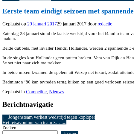
Eerste team eindigt seizoen met spannende
Geplaatst op
29 januari 2017
29 januari 2017
door
redactie
Zaterdag 28 januari stond de laatste wedstrijd voor het i4audio team 
maken.
Beide dubbels, met invaller Hendri Hollander, werden 2 spannende 3-se
In de singles kon Hollander geen potten breken. Vera van Dijk en Hen
3e set niet naar zich toe trekken.
In beide mixen kwamen de spelers uit Wezep net tekort, zodat uiteinde
Badminton ’80 kan tevreden terug kijken op een goed verlopen seizoe
Geplaatst in
Competitie
,
Nieuws
.
Berichtnavigatie
←
Jongensteam verliest wedstrijd tegen koploper
Het reisavontuur van team 3…
→
Zoeken
Zoeken