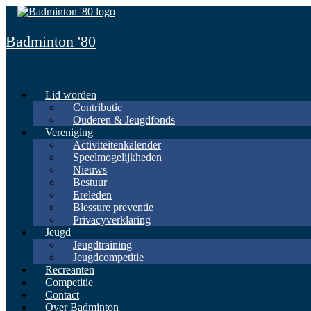
Spring
naar
inhoud
Badminton '80
Lid worden
Contributie
Ouderen & Jeugdfonds
Vereniging
Activiteitenkalender
Speelmogelijkheden
Nieuws
Bestuur
Ereleden
Blessure preventie
Privacyverklaring
Jeugd
Jeugdtraining
Jeugdcompetitie
Recreanten
Competitie
Contact
Over Badminton