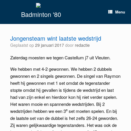
Spring
naar
Menu
Badminton '80
inhoud
Jongensteam wint laatste wedstrijd
Geplaatst op
29 januari 2017
door
redactie
Zaterdag moesten we tegen Castellum j7 uit Vleuten.
We hebben met 4-2 gewonnen. We hebben 2 dubbels
gewonnen en 2 singels gewonnen. De singel van Raymon
heeft hij gewonnen met 1 set omdat de tegenstander
stopte omdat hij gevallen is tijdens de wedstrijd en last
had van zijn enkel en hierdoor kon hij niet verder spelen.
Het waren mooie en spannende wedstrijden. Bij 2
e
wedstrijden hebben we een 3
set moeten spelen. En bij
de laatste set van de dubbel is het zelfs 26-24 geworden.
Zij waren gelijkwaardige tegenstanders. Het was ook de
e