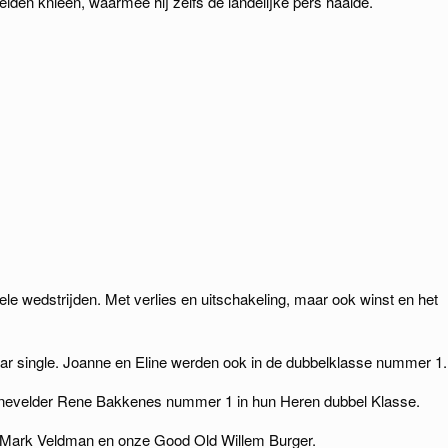
iden knieën, waarmee hij zelfs de landelijke pers haalde.
le wedstrijden. Met verlies en uitschakeling, maar ook winst en het
aar single. Joanne en Eline werden ook in de dubbelklasse nummer 1.
nevelder Rene Bakkenes nummer 1 in hun Heren dubbel Klasse.
 Mark Veldman en onze Good Old Willem Burger.