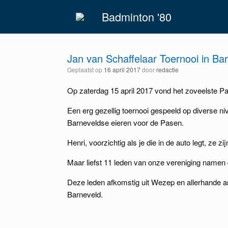
Spring
Badminton '80
naar
inhoud
Jan van Schaffelaar Toernooi in Ba
Geplaatst op
16 april 2017
door
redactie
Op zaterdag 15 april 2017 vond het zoveelste P
Een erg gezellig toernooi gespeeld op diverse n
Barneveldse eieren voor de Pasen.
Henri, voorzichtig als je die in de auto legt, ze zi
Maar liefst 11 leden van onze vereniging namen d
Deze leden afkomstig uit Wezep en allerhande an
Barneveld.