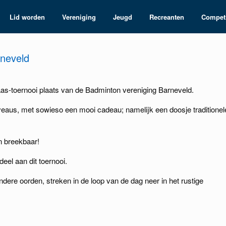
Lid worden
Vereniging
Jeugd
Recreanten
Competi
rneveld
aas-toernooi plaats van de Badminton vereniging Barneveld.
iveaus, met sowieso een mooi cadeau; namelijk een doosje traditionel
jn breekbaar!
eel aan dit toernooi.
dere oorden, streken in de loop van de dag neer in het rustige