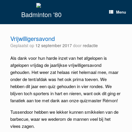
Spring
naar
Menu
Badminton '80
inhoud
Vrijwilligersavond
Geplaatst op
12 september 2017
door
redactie
Als dank voor hun harde inzet van het afgelopen is
afgelopen vrijdag de jaarlijkse vrijwilligersavond
gehouden. Het weer zat helaas niet helemaal mee, maar
onder de tent/afdak was het ook prima toeven. We
hebben dit jaar een quiz gehouden in vier rondes. We
blijven toch sporters in hart en nieren, want ook dit ging er
fanatiek aan toe met dank aan onze quizmaster Rémon!
Tussendoor hebben we lekker kunnen smikkelen van de
barbecue, waar we wederom de mannen veel bij het
vlees zagen.