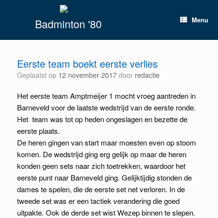
Spring
naar
Menu
Badminton '80
inhoud
Eerste team boekt eerste verlies
Geplaatst op
12 november 2017
door
redactie
Het eerste team Amptmeijer 1 mocht vroeg aantreden in
Barneveld voor de laatste wedstrijd van de eerste ronde.
Het team was tot op heden ongeslagen en bezette de
eerste plaats.
De heren gingen van start maar moesten even op stoom
komen. De wedstrijd ging erg gelijk op maar de heren
konden geen sets naar zich toetrekken, waardoor het
eerste punt naar Barneveld ging. Gelijktijdig stonden de
dames te spelen, die de eerste set net verloren. In de
tweede set was er een tactiek verandering die goed
uitpakte. Ook de derde set wist Wezep binnen te slepen.