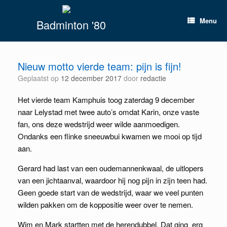
Spring
naar
Menu
Badminton '80
inhoud
Nieuw motto vierde team: pijn is fijn!
Geplaatst op
12 december 2017
door
redactie
Het vierde team Kamphuis toog zaterdag 9 december
naar Lelystad met twee auto’s omdat Karin, onze vaste
fan, ons deze wedstrijd weer wilde aanmoedigen.
Ondanks een flinke sneeuwbui kwamen we mooi op tijd
aan.
Gerard had last van een oudemannenkwaal, de uitlopers
van een jichtaanval, waardoor hij nog pijn in zijn teen had.
Geen goede start van de wedstrijd, waar we veel punten
wilden pakken om de koppositie weer over te nemen.
Wim en Mark startten met de herendubbel. Dat ging erg