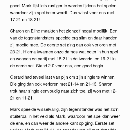
goed, Mark lijkt iets rustiger te worden tijdens het spelen
waardoor zijn spel beter wordt. Dus winst voor ons met
17-21 en 18-21!
Sharon en Eline maakten het zichzelf nogal moeilijk. Een
van de tegenstandsters speelde erg slim en daar hadden
zij moeite mee. De eerste set ging dan ook verloren met
23-21. Hierna kwamen onze dames wat beter in hun spel
en wonnen de partij met 18-21 in de tweede en 16-21 in
de derde set. Stand 2-0 voor ons, een goed begin.
Gerard had teveel last van pijn om zijn single te winnen.
Die ging dan ook verloren met 21-14 en 21-13. Sharon
trok haar single eenvoudig naar zich toe, zij won met 12-
21 en 11-21.
Mark speelde wisselvallig, zijn tegenstander was net zo’n
stuiterbal in het veld als Mark, waardoor het spel dan weer
de ene, en dan weer de andere kant op ging. Eerste set
verloor Mark met 21-14, de tweede won hij met dezelfde