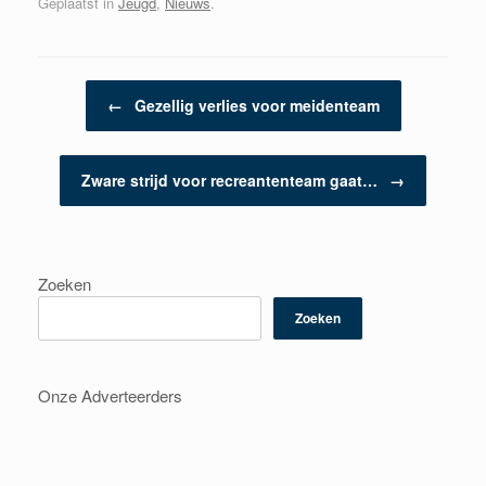
Geplaatst in
Jeugd
,
Nieuws
.
Berichtnavigatie
←
Gezellig verlies voor meidenteam
Zware strijd voor recreantenteam gaat…
→
Zoeken
Zoeken
Onze Adverteerders