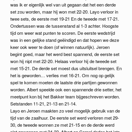
was ik er eigenlijk wel van uit gegaan dat het een derde
set zou worden, maar hij won met 22-20. Layo verloor in
twee sets, de eerste met 19-21 En de tweede met 17-21.
Ondertussen was de tussenstand al 1-3 achter. Hoogste
tijd om weer wat punten te scoren. De eerste wedstrijd
was in een gelijke stand geëindigd en dat hopen we deze
keer ook weer te doen (of winnen natuurlijk). Jeroen
begint goed, maar het werd best spannend, de eerste set
won hij nipt met 22-20. Helaas verloor hij de tweede set
met 15-21. De derde set moest dus uitsluitsel brengen. En
het is geworden… verlies met 16-21. Om nog op gelijk
spel te komen moeten de laatste drie partijen gewonnen
worden. Albert speelde ook een spannende drie setter, het
meetpunt kon bij het Bakker team bijgeschreven worden.
Setstanden 11-21, 21-13 en 21-14.
Layo en Jeroen maakten zo veel mogelijk gebruik van de
tijd van de zaalhuur. De eerste set werd verloren met 29-
30, de tweede wonnen ze met 21-15 en de derde werd
nipt gewonnen met 24-22. Albert en Cornel deden het iets