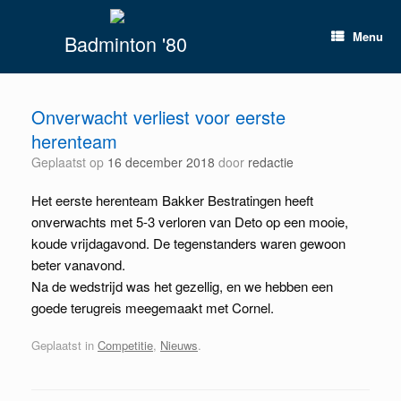
Spring
naar
Menu
Badminton '80
inhoud
Onverwacht verliest voor eerste
herenteam
Geplaatst op
16 december 2018
door
redactie
Het eerste herenteam Bakker Bestratingen heeft
onverwachts met 5-3 verloren van Deto op een mooie,
koude vrijdagavond. De tegenstanders waren gewoon
beter vanavond.
Na de wedstrijd was het gezellig, en we hebben een
goede terugreis meegemaakt met Cornel.
Geplaatst in
Competitie
,
Nieuws
.