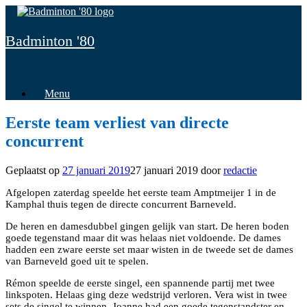
Spring
naar
inhoud
Badminton '80
Menu
Eerste team verliest van directe
concurrent
Geplaatst op
27 januari 2019
27 januari 2019
door
redactie
Afgelopen zaterdag speelde het eerste team Amptmeijer 1 in de
Kamphal thuis tegen de directe concurrent Barneveld.
De heren en damesdubbel gingen gelijk van start. De heren boden
goede tegenstand maar dit was helaas niet voldoende. De dames
hadden een zware eerste set maar wisten in de tweede set de dames
van Barneveld goed uit te spelen.
Rémon speelde de eerste singel, een spannende partij met twee
linkspoten. Helaas ging deze wedstrijd verloren. Vera wist in twee
sets de singel te winnen. Joanne had een goede tegenstandster en