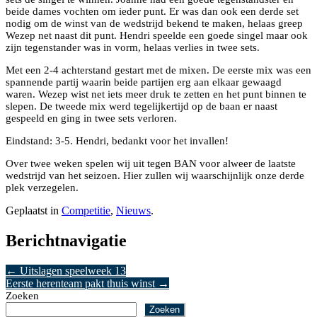
beide dames vochten om ieder punt. Er was dan ook een derde set
nodig om de winst van de wedstrijd bekend te maken, helaas greep
Wezep net naast dit punt. Hendri speelde een goede singel maar ook
zijn tegenstander was in vorm, helaas verlies in twee sets.
Met een 2-4 achterstand gestart met de mixen. De eerste mix was een
spannende partij waarin beide partijen erg aan elkaar gewaagd
waren. Wezep wist net iets meer druk te zetten en het punt binnen te
slepen. De tweede mix werd tegelijkertijd op de baan er naast
gespeeld en ging in twee sets verloren.
Eindstand: 3-5. Hendri, bedankt voor het invallen!
Over twee weken spelen wij uit tegen BAN voor alweer de laatste
wedstrijd van het seizoen. Hier zullen wij waarschijnlijk onze derde
plek verzegelen.
Geplaatst in
Competitie
,
Nieuws
.
Berichtnavigatie
←
Uitslagen speelweek 13
Eerste herenteam pakt thuis winst
→
Zoeken
Zoeken