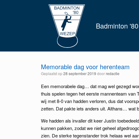
Spring
naar
inhoud
Badminton '80
Memorable dag voor herenteam
Geplaatst op
28 september 2019
door
redactie
Een memorabele dag… dat mag wel gezegd wor
thuis spelen tegen het eerste mannenteam van 
wij met 8-0 van hadden verloren, dus dat voorsp
zetten. Dat pakte iets anders uit. Althans… wat 
We hadden als invaller dit keer Justin toebedee
kunnen pakken, zodat we niet geheel afgedroog
zien. De sterke tegenstander trok helaas wel aa