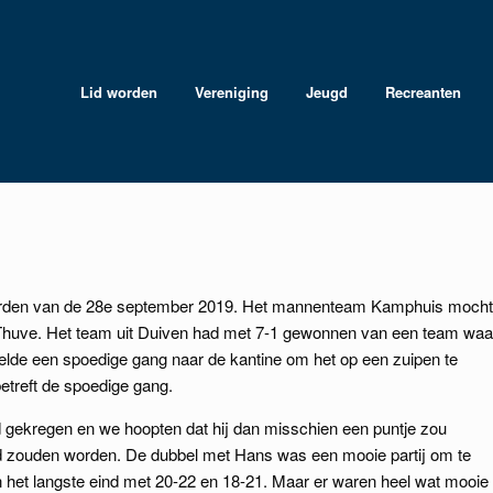
Lid worden
Vereniging
Jeugd
Recreanten
den van de 28e september 2019. Het mannenteam Kamphuis mocht
Thuve. Het team uit Duiven had met 7-1 gewonnen van een team waa
elde een spoedige gang naar de kantine om het op een zuipen te
betreft de spoedige gang.
ld gekregen en we hoopten dat hij dan misschien een puntje zou
d zouden worden. De dubbel met Hans was een mooie partij om te
n het langste eind met 20-22 en 18-21. Maar er waren heel wat mooie