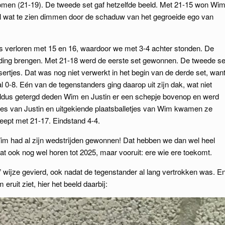
komen (21-19). De tweede set gaf hetzelfde beeld. Met 21-15 won Wi
zaal wat te zien dimmen door de schaduw van het gegroeide ego van
s verloren met 15 en 16, waardoor we met 3-4 achter stonden. De
ding brengen. Met 21-18 werd de eerste set gewonnen. De tweede se
sertjes. Dat was nog niet verwerkt in het begin van de derde set, wan
0-8. Eén van de tegenstanders ging daarop uit zijn dak, wat niet
Aldus getergd deden Wim en Justin er een schepje bovenop en werd
es van Justin en uitgekiende plaatsballetjes van Wim kwamen ze
eept met 21-17. Eindstand 4-4.
im had al zijn wedstrijden gewonnen! Dat hebben we dan wel heel
at ook nog wel horen tot 2025, maar vooruit: ere wie ere toekomt.
” wijze gevierd, ook nadat de tegenstander al lang vertrokken was. E
ruit ziet, hier het beeld daarbij: