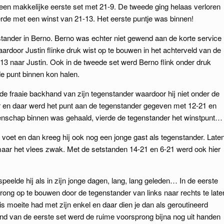
een makkelijke eerste set met 21-9. De tweede ging helaas verloren
rde met een winst van 21-13. Het eerste puntje was binnen!
tander in Berno. Berno was echter niet gewend aan de korte service
aardoor Justin flinke druk wist op te bouwen in het achterveld van de
13 naar Justin. Ook in de tweede set werd Berno flink onder druk
e punt binnen kon halen.
e fraaie backhand van zijn tegenstander waardoor hij niet onder de
r en daar werd het punt aan de tegenstander gegeven met 12-21 en
enschap binnen was gehaald, vierde de tegenstander het winstpunt…
n voet en dan kreeg hij ook nog een jonge gast als tegenstander. Late
maar het vlees zwak. Met de setstanden 14-21 en 6-21 werd ook hier
elde hij als in zijn jonge dagen, lang, lang geleden… In de eerste
ong op te bouwen door de tegenstander van links naar rechts te late
s moeite had met zijn enkel en daar dien je dan als geroutineerd
nd van de eerste set werd de ruime voorsprong bijna nog uit handen