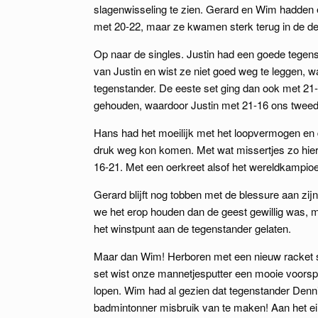
slagenwisseling te zien. Gerard en Wim hadden 
met 20-22, maar ze kwamen sterk terug in de de
Op naar de singles. Justin had een goede tegens
van Justin en wist ze niet goed weg te leggen, w
tegenstander. De eeste set ging dan ook met 21-
gehouden, waardoor Justin met 21-16 ons tweed
Hans had het moeilijk met het loopvermogen en d
druk weg kon komen. Met wat missertjes zo hie
16-21. Met een oerkreet alsof het wereldkampio
Gerard blijft nog tobben met de blessure aan zij
we het erop houden dan de geest gewillig was, 
het winstpunt aan de tegenstander gelaten.
Maar dan Wim! Herboren met een nieuw racket spe
set wist onze mannetjesputter een mooie voorspr
lopen. Wim had al gezien dat tegenstander Denni
badmintonner misbruik van te maken! Aan het ei