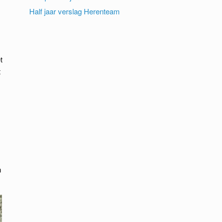
m
Half jaar verslag Herenteam
t
t
n