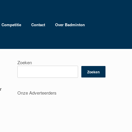
Competitie
Contact
Over Badminton
Zoeken
Zoeken
r
Onze Adverteerders