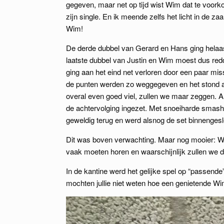
gegeven, maar net op tijd wist Wim dat te voor
zijn single. En ik meende zelfs het licht in de 
Wim!
De derde dubbel van Gerard en Hans ging helaa
laatste dubbel van Justin en Wim moest dus red
ging aan het eind net verloren door een paar mis
de punten werden zo weggegeven en het stond al 
overal even goed viel, zullen we maar zeggen. 
de achtervolging ingezet. Met snoeiharde smash
geweldig terug en werd alsnog de set binnengesl
Dit was boven verwachting. Maar nog mooier: W
vaak moeten horen en waarschijnlijk zullen we d
In de kantine werd het gelijke spel op “passende
mochten jullie niet weten hoe een genietende Wim e