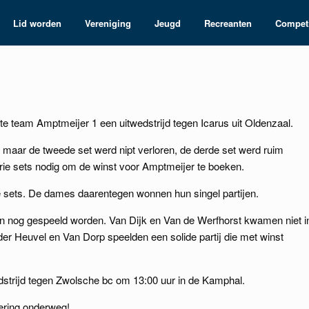
Lid worden
Vereniging
Jeugd
Recreanten
Competi
e team Amptmeijer 1 een uitwedstrijd tegen Icarus uit Oldenzaal.
maar de tweede set werd nipt verloren, de derde set werd ruim
ie sets nodig om de winst voor Amptmeijer te boeken.
ie sets. De dames daarentegen wonnen hun singel partijen.
n nog gespeeld worden. Van Dijk en Van de Werfhorst kwamen niet i
 der Heuvel en Van Dorp speelden een solide partij die met winst
edstrijd tegen Zwolsche bc om 13:00 uur in de Kamphal.
ering onderweg!