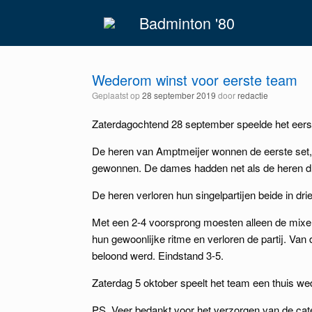
Spring
Badminton '80
naar
inhoud
Wederom winst voor eerste team
Geplaatst op
28 september 2019
door
redactie
Zaterdagochtend 28 september speelde het eerst
De heren van Amptmeijer wonnen de eerste set, 
gewonnen. De dames hadden net als de heren dr
De heren verloren hun singelpartijen beide in dr
Met een 2-4 voorsprong moesten alleen de mixe
hun gewoonlijke ritme en verloren de partij. Van
beloond werd. Eindstand 3-5.
Zaterdag 5 oktober speelt het team een thuis w
PS. Veer bedankt voor het verzorgen van de cat