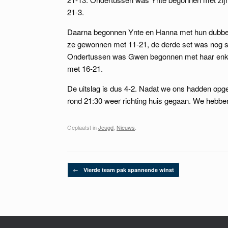
21-3.
Daarna begonnen Ynte en Hanna met hun dubbel.
ze gewonnen met 11-21, de derde set was nog sp
Ondertussen was Gwen begonnen met haar enkel
met 16-21.
De uitslag is dus 4-2. Nadat we ons hadden opge
rond 21:30 weer richting huis gegaan. We hebbe
Geplaatst in
Jeugd
,
Nieuws
.
Berichtnavigatie
←
Vierde team pak spannende winst