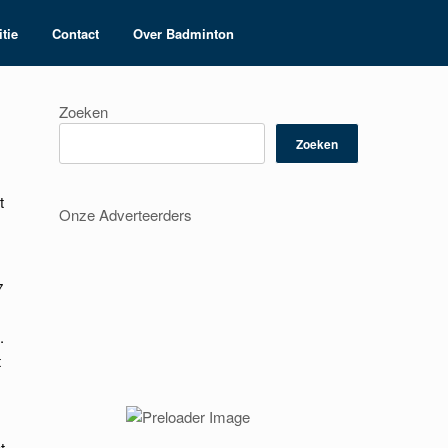
tie
Contact
Over Badminton
Zoeken
Zoeken
t
Onze Adverteerders
7
.
t
t