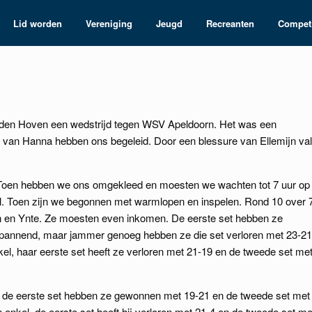
Lid worden
Vereniging
Jeugd
Recreanten
Competi
 den Hoven een wedstrijd tegen WSV Apeldoorn. Het was een
s van Hanna hebben ons begeleid. Door een blessure van Ellemijn val
 Toen hebben we ons omgekleed en moesten we wachten tot 7 uur op
al. Toen zijn we begonnen met warmlopen en inspelen. Rond 10 over 
 en Ynte. Ze moesten even inkomen. De eerste set hebben ze
spannend, maar jammer genoeg hebben ze die set verloren met 23-21
, haar eerste set heeft ze verloren met 21-19 en de tweede set me
 de eerste set hebben ze gewonnen met 19-21 en de tweede set met
nkel, de eerste set heeft hij verloren met 21-4 en de tweede set me