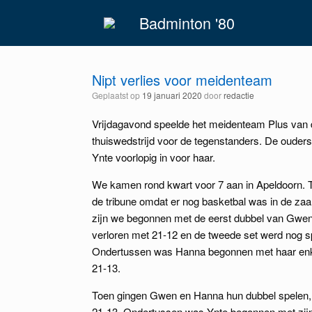
Spring
Badminton '80
naar
inhoud
Nipt verlies voor meidenteam
Geplaatst op
19 januari 2020
door
redactie
Vrijdagavond speelde het meidenteam Plus van
thuiswedstrijd voor de tegenstanders. De ouder
Ynte voorlopig in voor haar.
We kamen rond kwart voor 7 aan in Apeldoorn.
de tribune omdat er nog basketbal was in de za
zijn we begonnen met de eerst dubbel van Gwen
verloren met 21-12 en de tweede set werd nog 
Ondertussen was Hanna begonnen met haar enkel
21-13.
Toen gingen Gwen en Hanna hun dubbel spelen,
21-13. Ondertussen was Ynte begonnen met zijn e