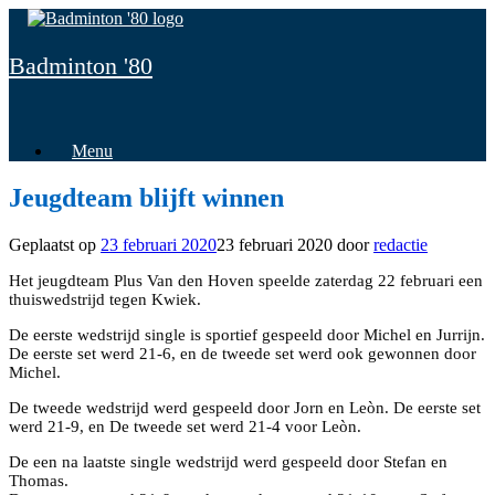
Spring
naar
inhoud
Badminton '80
Menu
Jeugdteam blijft winnen
Geplaatst op
23 februari 2020
23 februari 2020
door
redactie
Het jeugdteam Plus Van den Hoven speelde zaterdag 22 februari een
thuiswedstrijd tegen Kwiek.
De eerste wedstrijd single is sportief gespeeld door Michel en Jurrijn.
De eerste set werd 21-6, en de tweede set werd ook gewonnen door
Michel.
De tweede wedstrijd werd gespeeld door Jorn en Leòn. De eerste set
werd 21-9, en De tweede set werd 21-4 voor Leòn.
De een na laatste single wedstrijd werd gespeeld door Stefan en
Thomas.