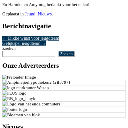
En Harmke en Amy nog bedankt voor het tellen!
Geplaatst in
Jeugd
,
Nieuws
.
Berichtnavigatie
←
Dikke winst voor jeugdteam
Gelijkspel jeugdteam
→
Zoeken
Zoeken
Onze Adverteerders
Nieuws