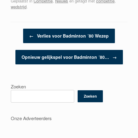
Geplaatst in
Competitie
,
Nieuws
en getagd met
competitie
,
wedstrijd
.
Berichtnavigatie
←
Verlies voor Badminton ´80 Wezep
Opnieuw gelijkspel voor Badminton ´80…
→
Zoeken
Zoeken
Onze Adverteerders