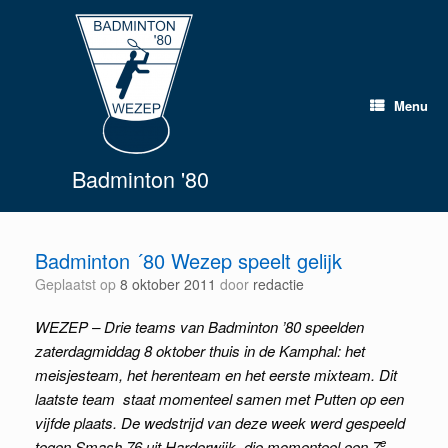
Spring
naar
inhoud
Menu
Badminton '80
Badminton ´80 Wezep speelt gelijk
Geplaatst op
8 oktober 2011
door
redactie
WEZEP – Drie teams van Badminton ’80 speelden
zaterdagmiddag 8 oktober thuis in de Kamphal: het
meisjesteam, het herenteam en het eerste mixteam. Dit
laatste team staat momenteel samen met Putten op een
vijfde plaats. De wedstrijd van deze week werd gespeeld
e
tegen Smash 76 uit Harderwijk, die momenteel een 7