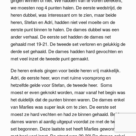
gingen winnen of niet. We hadden van te voren berekent,
we moesten nog 4 punten halen. De eerste wedstrijd, de
heren dubbel, was interessant om te zien, maar beide
heren, Stefan en Adri, hadden niet veel moeite om de
eerste punt binnen te halen. De dames dubbel was een
ander verhaal. De eerste set hadden de dames net
gehaald met 19-21. De tweede set verloren en gelukkig de
derde set gehaald. De dames hadden hard gevochten en
met veel inzet de tweede punt gemaakt.
De heren enkels gingen voor beide heren vrij makkelijk.
Adri, de eerste heer, won met ruime voorsprong en
hetzelfde gelde voor Stefan, de tweede heer. Soms
moest er even geknokt worden, maar vanaf het begin was
het duidelijk dat de punten binnen waren. De dames enkel
van Marlies was super leuk om te zien. De eerste set
moest ze hard vechten en had ze binnen gehaald. Beide
dames waren al aardig uitgeput voordat ze met de tweede
set begonnen. Deze laatste set heeft Marlies gewonnen
met heel veel inzet. De stand was 29-30! De dames enkel