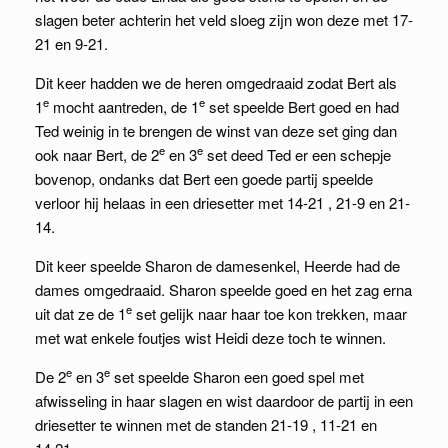
slagen beter achterin het veld sloeg zijn won deze met 17-
21 en 9-21.
Dit keer hadden we de heren omgedraaid zodat Bert als
e
e
1
mocht aantreden, de 1
set speelde Bert goed en had
Ted weinig in te brengen de winst van deze set ging dan
e
e
ook naar Bert, de 2
en 3
set deed Ted er een schepje
bovenop, ondanks dat Bert een goede partij speelde
verloor hij helaas in een driesetter met 14-21 , 21-9 en 21-
14.
Dit keer speelde Sharon de damesenkel, Heerde had de
dames omgedraaid. Sharon speelde goed en het zag erna
e
uit dat ze de 1
set gelijk naar haar toe kon trekken, maar
met wat enkele foutjes wist Heidi deze toch te winnen.
e
e
De 2
en 3
set speelde Sharon een goed spel met
afwisseling in haar slagen en wist daardoor de partij in een
driesetter te winnen met de standen 21-19 , 11-21 en