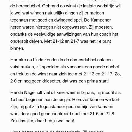
de herendubbel. Gebrand op winst (je laatste wedstrijd wil
je wel wat winnen natuurlijk) gingen zij er meteen
tegenaan met goed en dwingend spel. De Kampener
heren waren hiertegen niet opgewassen. Zij moesten,
ondanks de veelvuldige aanwijzingen van hun coach het
onderspit delven. Met 21-12 en 21-7 was het 1e punt
binnen.
Harmke en Linda konden in de damesdubbel ook een
vuist maken, zij speelden als vanouds een goede dubbel
en trokken de winst naar zich toe met 21-13 en 21-17. Zo,
2-0 en nog geen driesetter, dat was een prima start!
Hendri Nagelholt viel dit keer weer in bij ons, hij mocht als
1e heer beginnen aan de single. Hierover kunnen we kort
zijn, hij gaf zijn tegenstander geen schijn van kans en
won, door goed geconcentreerd spel met 21-6 en 21-8.
Zo’n invaller, daar heb je wat aan!
Linda begon goed in de damessingle. Zij had een