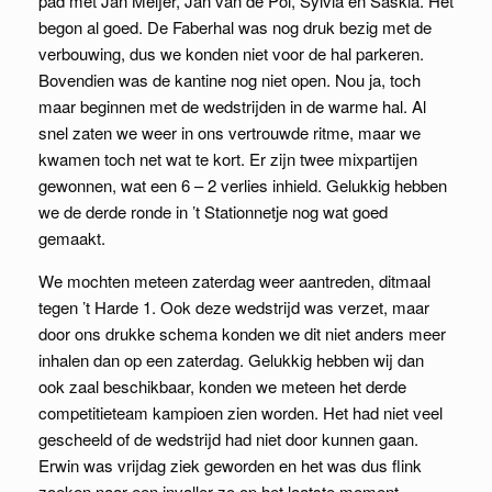
pad met Jan Meijer, Jan van de Pol, Sylvia en Saskia. Het
begon al goed. De Faberhal was nog druk bezig met de
verbouwing, dus we konden niet voor de hal parkeren.
Bovendien was de kantine nog niet open. Nou ja, toch
maar beginnen met de wedstrijden in de warme hal. Al
snel zaten we weer in ons vertrouwde ritme, maar we
kwamen toch net wat te kort. Er zijn twee mixpartijen
gewonnen, wat een 6 – 2 verlies inhield. Gelukkig hebben
we de derde ronde in ’t Stationnetje nog wat goed
gemaakt.
We mochten meteen zaterdag weer aantreden, ditmaal
tegen ’t Harde 1. Ook deze wedstrijd was verzet, maar
door ons drukke schema konden we dit niet anders meer
inhalen dan op een zaterdag. Gelukkig hebben wij dan
ook zaal beschikbaar, konden we meteen het derde
competitieteam kampioen zien worden. Het had niet veel
gescheeld of de wedstrijd had niet door kunnen gaan.
Erwin was vrijdag ziek geworden en het was dus flink
zoeken naar een invaller zo op het laatste moment.