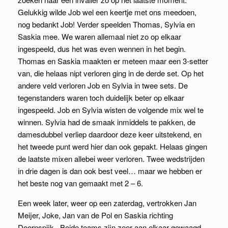
Gelukkig wilde Job wel een keertje met ons meedoen,
nog bedankt Job! Verder speelden Thomas, Sylvia en
Saskia mee. We waren allemaal niet zo op elkaar
ingespeeld, dus het was even wennen in het begin.
Thomas en Saskia maakten er meteen maar een 3-setter
van, die helaas nipt verloren ging in de derde set. Op het
andere veld verloren Job en Sylvia in twee sets. De
tegenstanders waren toch duidelijk beter op elkaar
ingespeeld. Job en Sylvia wisten de volgende mix wel te
winnen. Sylvia had de smaak inmiddels te pakken, de
damesdubbel verliep daardoor deze keer uitstekend, en
het tweede punt werd hier dan ook gepakt. Helaas gingen
de laatste mixen allebei weer verloren. Twee wedstrijden
in drie dagen is dan ook best veel… maar we hebben er
het beste nog van gemaakt met 2 – 6.
Een week later, weer op een zaterdag, vertrokken Jan
Meijer, Joke, Jan van de Pol en Saskia richting
Doornspijk. Beide teams zijn zeer aan elkaar gewaagd,