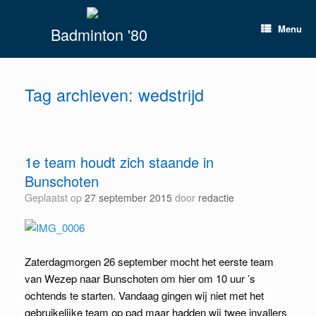
Spring
naar
Menu
Badminton '80
inhoud
Tag archieven:
wedstrijd
1e team houdt zich staande in
Bunschoten
Geplaatst op
27 september 2015
door
redactie
Zaterdagmorgen 26 september mocht het eerste team
van Wezep naar Bunschoten om hier om 10 uur ’s
ochtends te starten. Vandaag gingen wij niet met het
gebruikelijke team op pad maar hadden wij twee invallers