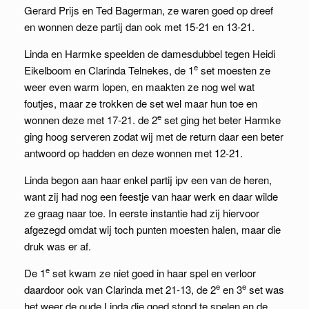
Gerard Prijs en Ted Bagerman, ze waren goed op dreef
en wonnen deze partij dan ook met 15-21 en 13-21.
Linda en Harmke speelden de damesdubbel tegen Heidi
e
Eikelboom en Clarinda Telnekes, de 1
set moesten ze
weer even warm lopen, en maakten ze nog wel wat
foutjes, maar ze trokken de set wel maar hun toe en
e
wonnen deze met 17-21. de 2
set ging het beter Harmke
ging hoog serveren zodat wij met de return daar een beter
antwoord op hadden en deze wonnen met 12-21.
Linda begon aan haar enkel partij ipv een van de heren,
want zij had nog een feestje van haar werk en daar wilde
ze graag naar toe. In eerste instantie had zij hiervoor
afgezegd omdat wij toch punten moesten halen, maar die
druk was er af.
e
De 1
set kwam ze niet goed in haar spel en verloor
e
e
daardoor ook van Clarinda met 21-13, de 2
en 3
set was
het weer de oude Linda die goed stond te spelen en de