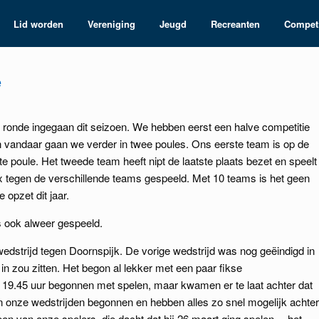
Lid worden
Vereniging
Jeugd
Recreanten
Competi
e
 ronde ingegaan dit seizoen. We hebben eerst een halve competitie
n vandaar gaan we verder in twee poules. Ons eerste team is op de
te poule. Het tweede team heeft nipt de laatste plaats bezet en speelt
x tegen de verschillende teams gespeeld. Met 10 teams is het geen
opzet dit jaar.
s ook alweer gespeeld.
wedstrijd tegen Doornspijk. De vorige wedstrijd was nog geëindigd in
in zou zitten. Het begon al lekker met een paar fikse
19.45 uur begonnen met spelen, maar kwamen er te laat achter dat
aan onze wedstrijden begonnen en hebben alles zo snel mogelijk achter
en van onze spelers, die dacht dat hij 26 maart ging spelen… het