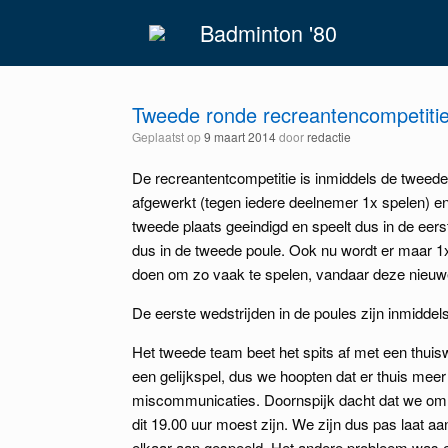
Spring
Badminton '80
naar
inhoud
Tweede ronde recreantencompetiti
Geplaatst op
9 maart 2014
door
redactie
De recreantentcompetitie is inmiddels de tweede
afgewerkt (tegen iedere deelnemer 1x spelen) e
tweede plaats geeindigd en speelt dus in de eers
dus in de tweede poule. Ook nu wordt er maar 1
doen om zo vaak te spelen, vandaar deze nieuwe 
De eerste wedstrijden in de poules zijn inmiddel
Het tweede team beet het spits af met een thuis
een gelijkspel, dus we hoopten dat er thuis meer 
miscommunicaties. Doornspijk dacht dat we om 
dit 19.00 uur moest zijn. We zijn dus pas laat 
elkaar aan gespeeld. Het andere probleem was e