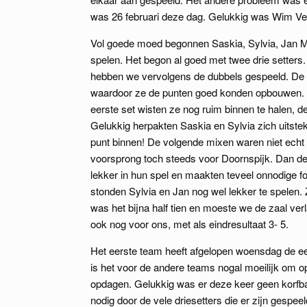
was 26 februari deze dag. Gelukkig was Wim Verh
Vol goede moed begonnen Saskia, Sylvia, Jan M
spelen. Het begon al goed met twee drie setters
hebben we vervolgens de dubbels gespeeld. De he
waardoor ze de punten goed konden opbouwen. 
eerste set wisten ze nog ruim binnen te halen, d
Gelukkig herpakten Saskia en Sylvia zich uitste
punt binnen! De volgende mixen waren niet echt 
voorsprong toch steeds voor Doornspijk. Dan de
lekker in hun spel en maakten teveel onnodige fo
stonden Sylvia en Jan nog wel lekker te spelen.
was het bijna half tien en moeste we de zaal verl
ook nog voor ons, met als eindresultaat 3- 5.
Het eerste team heeft afgelopen woensdag de eer
is het voor de andere teams nogal moeilijk om op 
opdagen. Gelukkig was er deze keer geen korfbal,
nodig door de vele driesetters die er zijn gesp