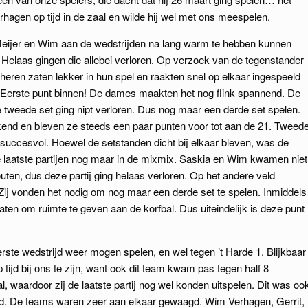
agen op tijd in de zaal en wilde hij wel met ons meespelen.
eijer en Wim aan de wedstrijden na lang warm te hebben kunnen
. Helaas gingen die allebei verloren. Op verzoek van de tegenstander
ren zaten lekker in hun spel en raakten snel op elkaar ingespeeld
Eerste punt binnen! De dames maakten het nog flink spannend. De
e tweede set ging nipt verloren. Dus nog maar een derde set spelen.
kend en bleven ze steeds een paar punten voor tot aan de 21. Tweed
succesvol. Hoewel de setstanden dicht bij elkaar bleven, was de
 laatste partijen nog maar in de mixmix. Saskia en Wim kwamen niet
uten, dus deze partij ging helaas verloren. Op het andere veld
 Zij vonden het nodig om nog maar een derde set te spelen. Inmiddels
aten om ruimte te geven aan de korfbal. Dus uiteindelijk is deze punt
ste wedstrijd weer mogen spelen, en wel tegen ’t Harde 1. Blijkbaar
tijd bij ons te zijn, want ook dit team kwam pas tegen half 8
 waardoor zij de laatste partij nog wel konden uitspelen. Dit was oo
eeld. De teams waren zeer aan elkaar gewaagd. Wim Verhagen, Gerrit,