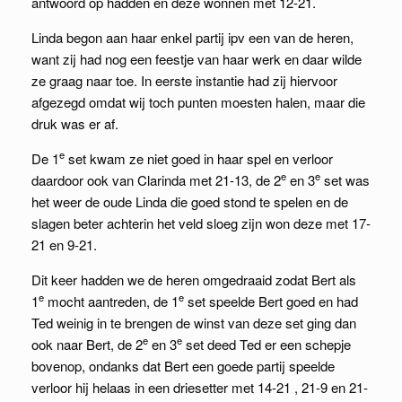
antwoord op hadden en deze wonnen met 12-21.
Linda begon aan haar enkel partij ipv een van de heren,
want zij had nog een feestje van haar werk en daar wilde
ze graag naar toe. In eerste instantie had zij hiervoor
afgezegd omdat wij toch punten moesten halen, maar die
druk was er af.
e
De 1
set kwam ze niet goed in haar spel en verloor
e
e
daardoor ook van Clarinda met 21-13, de 2
en 3
set was
het weer de oude Linda die goed stond te spelen en de
slagen beter achterin het veld sloeg zijn won deze met 17-
21 en 9-21.
Dit keer hadden we de heren omgedraaid zodat Bert als
e
e
1
mocht aantreden, de 1
set speelde Bert goed en had
Ted weinig in te brengen de winst van deze set ging dan
e
e
ook naar Bert, de 2
en 3
set deed Ted er een schepje
bovenop, ondanks dat Bert een goede partij speelde
verloor hij helaas in een driesetter met 14-21 , 21-9 en 21-