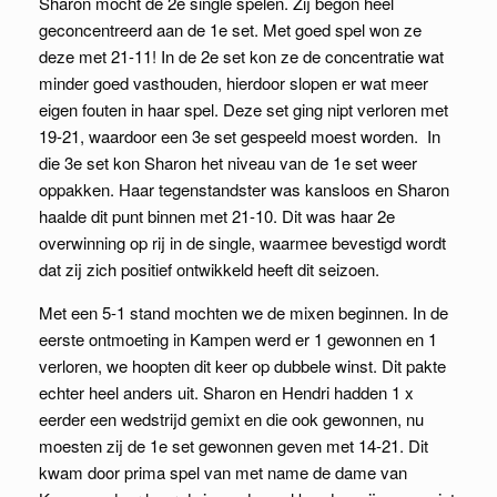
Sharon mocht de 2e single spelen. Zij begon heel
geconcentreerd aan de 1e set. Met goed spel won ze
deze met 21-11! In de 2e set kon ze de concentratie wat
minder goed vasthouden, hierdoor slopen er wat meer
eigen fouten in haar spel. Deze set ging nipt verloren met
19-21, waardoor een 3e set gespeeld moest worden. In
die 3e set kon Sharon het niveau van de 1e set weer
oppakken. Haar tegenstandster was kansloos en Sharon
haalde dit punt binnen met 21-10. Dit was haar 2e
overwinning op rij in de single, waarmee bevestigd wordt
dat zij zich positief ontwikkeld heeft dit seizoen.
Met een 5-1 stand mochten we de mixen beginnen. In de
eerste ontmoeting in Kampen werd er 1 gewonnen en 1
verloren, we hoopten dit keer op dubbele winst. Dit pakte
echter heel anders uit. Sharon en Hendri hadden 1 x
eerder een wedstrijd gemixt en die ook gewonnen, nu
moesten zij de 1e set gewonnen geven met 14-21. Dit
kwam door prima spel van met name de dame van