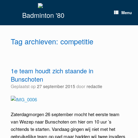
Spring
naar
Menu
Badminton '80
inhoud
Tag archieven:
competitie
1e team houdt zich staande in
Bunschoten
Geplaatst op
27 september 2015
door
redactie
Zaterdagmorgen 26 september mocht het eerste team
van Wezep naar Bunschoten om hier om 10 uur ’s
ochtends te starten. Vandaag gingen wij niet met het
gebruikelijke team op pad maar hadden wij twee invallers