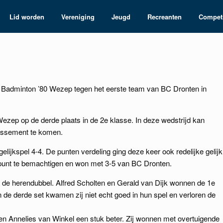
Lid worden
Vereniging
Jeugd
Recreanten
Competi
n Badminton ’80 Wezep tegen het eerste team van BC Dronten in
zep op de derde plaats in de 2e klasse. In deze wedstrijd kan
lassement te komen.
elijkspel 4-4. De punten verdeling ging deze keer ook redelijke gelijk
a punt te bemachtigen en won met 3-5 van BC Dronten.
de herendubbel. Alfred Scholten en Gerald van Dijk wonnen de 1e
 de derde set kwamen zij niet echt goed in hun spel en verloren de
en Annelies van Winkel een stuk beter. Zij wonnen met overtuigende