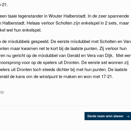
-21.
en taaie tegenstander in Wouter Halberstadt. In de zeer spannende
n Halberstadt. Helaas verloor Scholten zijn enkelspel in 2 sets, maar
el wel hun enkelspel.
 de mixdubbels gespeeld. De eerste mixdubbel met Scholten en Van
onten maar kwamen net te kort bij de laatste punten. Zij verloor hun
waren nu gericht op de mixdubbel van Gerald en Vera van Dijk. Met ee
 voorsprong voor op de spelers uit Dronten. De eerste set wonnen zij
ers uit Dronten toch steeds dichter bij met hun punten. De laatste
 Gerald de kans om de winstpunt te maken en won met 17-21.
ijd
.
Derde team wint alweer
→