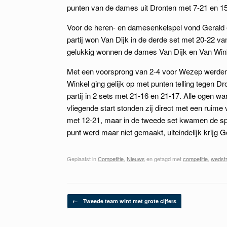
punten van de dames uit Dronten met 7-21 en 15
Voor de heren- en damesenkelspel vond Gerald e
partij won Van Dijk in de derde set met 20-22 va
gelukkig wonnen de dames Van Dijk en Van Wink
Met een voorsprong van 2-4 voor Wezep werden
Winkel ging gelijk op met punten telling tegen Dr
partij in 2 sets met 21-16 en 21-17. Alle ogen 
vliegende start stonden zij direct met een ruime
met 12-21, maar in de tweede set kwamen de spel
punt werd maar niet gemaakt, uiteindelijk krijg
Geplaatst in
Competitie
,
Nieuws
en getagd met
competitie
,
wedstr
Berichtnavigatie
←
Tweede team wint met grote cijfers