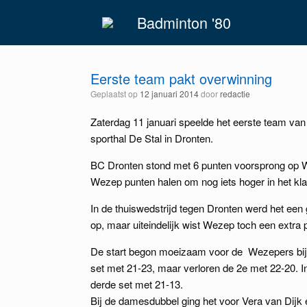
Spring
Badminton '80
naar
inhoud
Eerste team pakt overwinning
Geplaatst op
12 januari 2014
door
redactie
Zaterdag 11 januari speelde het eerste team va
sporthal De Stal in Dronten.
BC Dronten stond met 6 punten voorsprong op We
Wezep punten halen om nog iets hoger in het k
In de thuiswedstrijd tegen Dronten werd het een g
op, maar uiteindelijk wist Wezep toch een extr
De start begon moeizaam voor de Wezepers bij 
set met 21-23, maar verloren de 2e met 22-20. In
derde set met 21-13.
Bij de damesdubbel ging het voor Vera van Dijk 