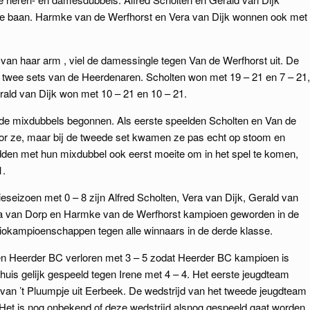
de baan. Harmke van de Werfhorst en Vera van Dijk wonnen ook met
an haar arm , viel de damessingle tegen Van de Werfhorst uit. De
 twee sets van de Heerdenaren. Scholten won met 19 – 21 en 7 – 21,
rald van Dijk won met 10 – 21 en 10 – 21.
 de mixdubbels begonnen. Als eerste speelden Scholten en Van de
voor ze, maar bij de tweede set kwamen ze pas echt op stoom en
den met hun mixdubbel ook eerst moeite om in het spel te komen,
1.
ieseizoen met 0 – 8 zijn Alfred Scholten, Vera van Dijk, Gerald van
nda van Dorp en Harmke van de Werfhorst kampioen geworden in de
giokampioenschappen tegen alle winnaars in de derde klasse.
en Heerder BC verloren met 3 – 5 zodat Heerder BC kampioen is
huis gelijk gespeeld tegen Irene met 4 – 4. Het eerste jeugdteam
 van ’t Pluumpje uit Eerbeek. De wedstrijd van het tweede jeugdteam
et is nog onbekend of deze wedstrijd alsnog gespeeld gaat worden.