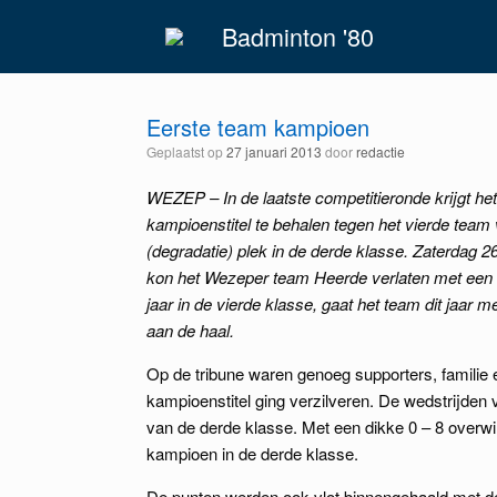
Spring
Badminton '80
naar
inhoud
Eerste team kampioen
Geplaatst op
27 januari 2013
door
redactie
WEZEP – In de laatste competitieronde krijgt h
kampioenstitel te behalen tegen het vierde tea
(degradatie) plek in de derde klasse. Zaterdag 2
kon het Wezeper team Heerde verlaten met een 0 –
jaar in de vierde klasse, gaat het team dit jaar 
aan de haal.
Op de tribune waren genoeg supporters, familie
kampioenstitel ging verzilveren. De wedstrijden 
van de derde klasse. Met een dikke 0 – 8 over
kampioen in de derde klasse.
De punten werden ook vlot binnengehaald met de