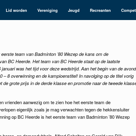
Lid worden
Vereniging
Jeugd
Recreanten
Competi
et eerste team van Badminton ’80 Wezep de kans om de
m van BC Heerde. Het team van BC Heerde staat op de laatste
6 januari was het tijd voor deze wedstrijd. Aan het begin van de avond
 8 overwinning en de kampioenstitel! In navolging op de titel vorig
met de grote prijs in de derde klasse en promotie naar de tweede klass
 en vrienden aanwezig om te zien hoe het eerste team de
verlopen eigenlijk zoals je mag verwachten tegen de hekkensluiter
winning op BC Heerde is het eerste team van Badminton ’80 Wezep
 heren- en damesdubbels. Alfred Scholten en Gerald van Dijk