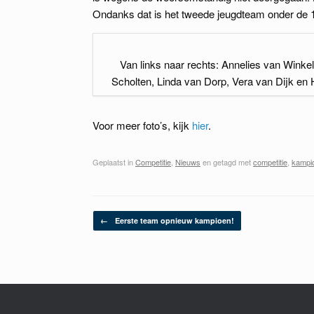
Ondanks dat is het tweede jeugdteam onder de 1
Van links naar rechts: Annelies van Winkel
Scholten, Linda van Dorp, Vera van Dijk en
Voor meer foto’s, kijk
hier
.
Geplaatst in
Competitie
,
Nieuws
en getagd met
competitie
,
kampi
Berichtnavigatie
←
Eerste team opnieuw kampioen!