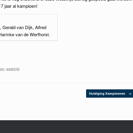
7 jaar al kampioen!
, Gerald van Dijk, Alfred
 Harmke van de Werfhorst.
oen
,
wedstrijd
.
Huldiging Kampioenen
→