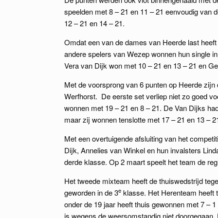
speelden met 8 – 21 en 11 – 21 eenvoudig van 
12 – 21 en 14 – 21.
Omdat een van de dames van Heerde last heeft v
andere spelers van Wezep wonnen hun single in
Vera van Dijk won met 10 – 21 en 13 – 21 en Ge
Met de voorsprong van 6 punten op Heerde zijn
Werfhorst. De eerste set verliep niet zo goed 
wonnen met 19 – 21 en 8 – 21. De Van Dijks had
maar zij wonnen tenslotte met 17 – 21 en 13 – 2
Met een overtuigende afsluiting van het competit
Dijk, Annelies van Winkel en hun invalsters Li
derde klasse. Op 2 maart speelt het team de re
Het tweede mixteam heeft de thuiswedstrijd teg
e
geworden in de 3
klasse. Het Herenteam heeft t
onder de 19 jaar heeft thuis gewonnen met 7 – 1
is wegens de weersomstandig niet doorgegaan. H